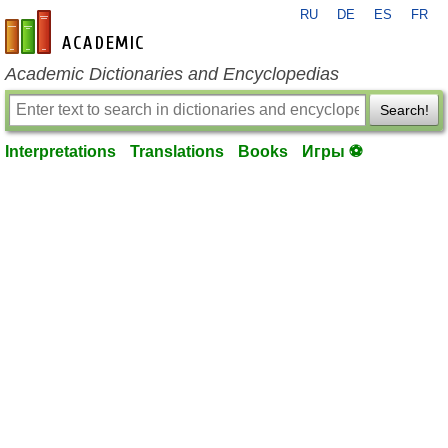
RU
DE
ES
FR
en-academic.com
Academic Dictionaries and Encyclopedias
Search!
Interpretations
Translations
Books
Игры ⚽