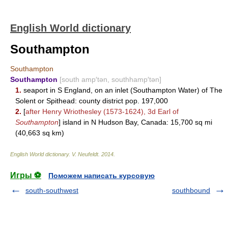
English World dictionary
Southampton
Southampton
Southampton
[south amp′tən, southhamp′tən]
1.
seaport in S England, on an inlet (Southampton Water) of The
Solent or Spithead: county district pop. 197,000
2.
[
after Henry Wriothesley (1573-1624), 3d Earl of
Southampton
] island in N Hudson Bay, Canada: 15,700 sq mi
(40,663 sq km)
English World dictionary
.
V. Neufeldt
.
2014
.
Игры ⚽
Поможем написать курсовую
south-southwest
southbound