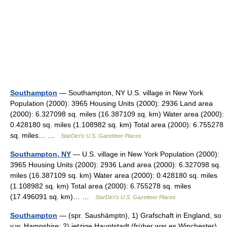
Southampton
— Southampton, NY U.S. village in New York
Population (2000): 3965 Housing Units (2000): 2936 Land area
(2000): 6.327098 sq. miles (16.387109 sq. km) Water area (2000):
0.428180 sq. miles (1.108982 sq. km) Total area (2000): 6.755278
sq. miles… …
StarDict's U.S. Gazetteer Places
Southampton, NY
— U.S. village in New York Population (2000):
3965 Housing Units (2000): 2936 Land area (2000): 6.327098 sq.
miles (16.387109 sq. km) Water area (2000): 0.428180 sq. miles
(1.108982 sq. km) Total area (2000): 6.755278 sq. miles
(17.496091 sq. km)… …
StarDict's U.S. Gazetteer Places
Southampton
— (spr. Saushämptn), 1) Grafschaft in England, so
v.w. Hampshire; 2) jetzige Hauptstadt (früher war es Winchester)