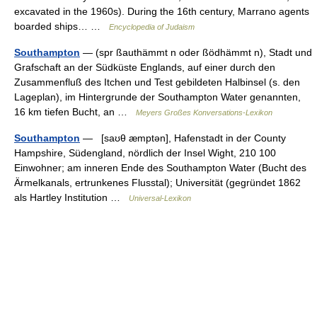
excavated in the 1960s). During the 16th century, Marrano agents
boarded ships… …
Encyclopedia of Judaism
Southampton
— (spr ßauthämmt n oder ßödhämmt n), Stadt und
Grafschaft an der Südküste Englands, auf einer durch den
Zusammenfluß des Itchen und Test gebildeten Halbinsel (s. den
Lageplan), im Hintergrunde der Southampton Water genannten,
16 km tiefen Bucht, an …
Meyers Großes Konversations-Lexikon
Southampton
— [saʊθ æmptən], Hafenstadt in der County
Hampshire, Südengland, nördlich der Insel Wight, 210 100
Einwohner; am inneren Ende des Southampton Water (Bucht des
Ärmelkanals, ertrunkenes Flusstal); Universität (gegründet 1862
als Hartley Institution …
Universal-Lexikon