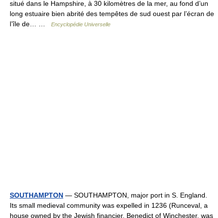
situé dans le Hampshire, à 30 kilomètres de la mer, au fond d’un
long estuaire bien abrité des tempêtes de sud ouest par l’écran de
l’île de… …
Encyclopédie Universelle
SOUTHAMPTON
— SOUTHAMPTON, major port in S. England.
Its small medieval community was expelled in 1236 (Runceval, a
house owned by the Jewish financier, Benedict of Winchester, was