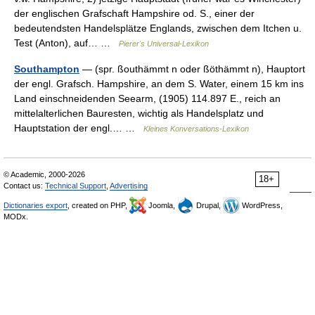
der englischen Grafschaft Hampshire od. S., einer der
bedeutendsten Handelsplätze Englands, zwischen dem Itchen u.
Test (Anton), auf… …
Pierer's Universal-Lexikon
Southampton
— (spr. ßouthämmt n oder ßöthämmt n), Hauptort
der engl. Grafsch. Hampshire, an dem S. Water, einem 15 km ins
Land einschneidenden Seearm, (1905) 114.897 E., reich an
mittelalterlichen Bauresten, wichtig als Handelsplatz und
Hauptstation der engl.… …
Kleines Konversations-Lexikon
© Academic, 2000-2026
18+
Contact us:
Technical Support
,
Advertising
Dictionaries export
, created on PHP,
Joomla,
Drupal,
WordPress,
MODx.